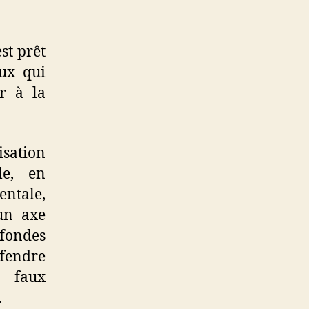
st prêt
eux qui
r à la
lisation
le, en
entale,
un axe
fondes
fendre
n faux
.