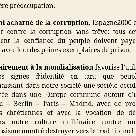
re préoccupation.
i acharné de la corruption
, Espagne2000 e
er contre la corruption sans trêve: tous c
ssent la confiance du peuple doivent paye
é avec lourdes peines exemplaires de prison.
airement à la mondialisation
favorise l’uti
s signes d’identité en tant que peup
aissant dans notre société une société occid
rée dans une Europe commune autour d’
u – Berlin – Paris – Madrid, avec de pro
es chrétiennes et avec la vocation de dé
urs notre culture millénaire contre u
ssisme montré destroyer vers le traditionnel 