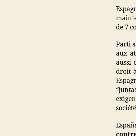
Espag
mainte
de 7 c
Parti
s
aux at
aussi 
droit 
Espag
“junt
exigen
sociét
España
contr