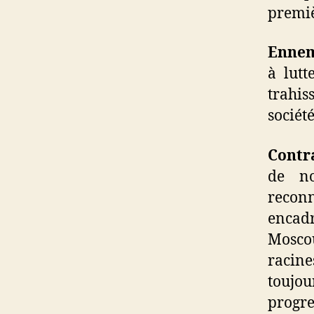
premiè
Ennem
à lutt
trahi
sociét
Contr
de no
reconn
encad
Mosco
racin
toujo
progre