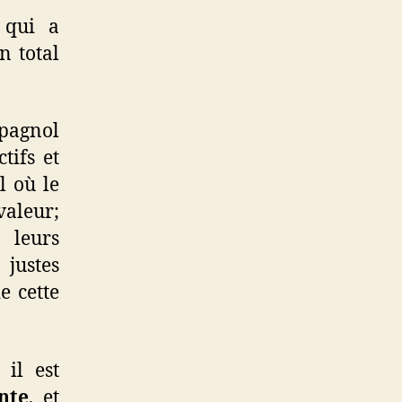
 qui a
n total
spagnol
tifs et
l où le
valeur;
 leurs
justes
e cette
 il est
nte
, et