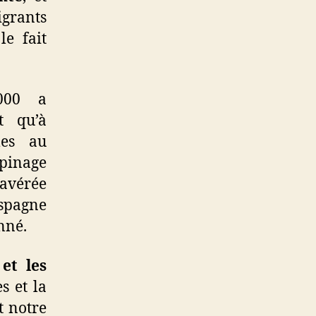
grants
le fait
000 a
t qu’à
les au
opinage
 avérée
Espagne
nné.
et les
s et la
t notre