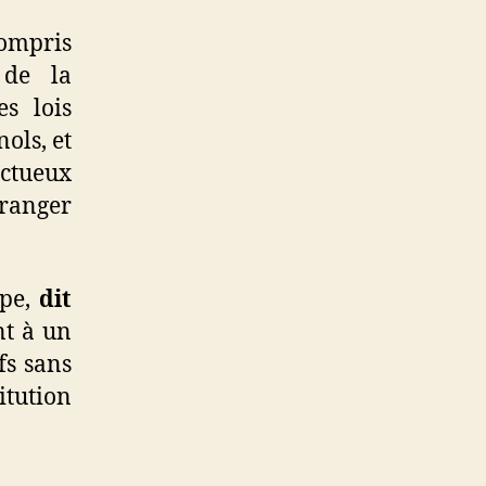
ompris
n de la
s lois
ols, et
ctueux
ranger
ope,
dit
nt à un
fs sans
tution