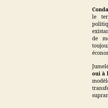
Conda
le ter
polit
exista
de mo
toujo
économ
Jumelé
oui à 
modèle
trans
supran