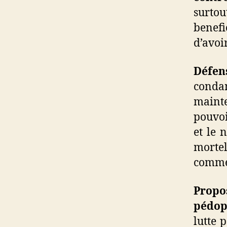
surto
benefi
d’avoir
Défen
conda
maint
pouvoi
et le 
mortel
comme 
Propo
pédop
lutte 