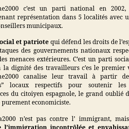
ne2000 c’est un parti national en 2002,
nant représentation dans 5 localités avec u
onseillers municipaux.
ocial et patriote
qui défend les droits de l’e
taques des gouvernements nationaux respec
des menaces extérieures. C’est un parti socia
à la dignité des travailleurs c’es le premier 
ne2000 canalise leur travail à partir de
as” locaux respectifs pour soutenir les 
ces du citoiyen espagnole, le grand oublié d
é purement economiciste.
2000 n’est pas contre l’ immigrant, mais
e l’immigration incontrôlée et envahissa