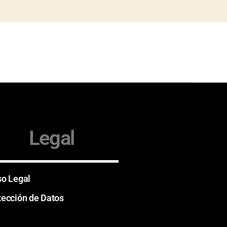
Legal
so Legal
tección de Datos