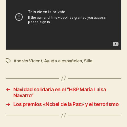
Andrés Vicent
,
Ayuda a españoles
,
Silla
←
Navidad solidaria en el “HSP María Luisa
Navarro”
→
Los premios «Nobel de la Paz» y el terrorismo