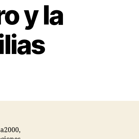
o y la
lias
a2000,