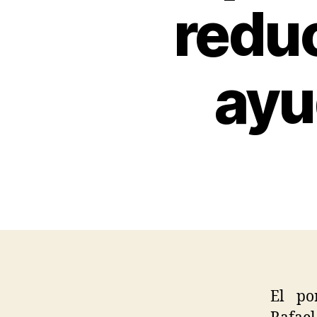
reduc
ayu
El po