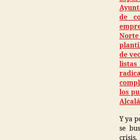
Ayunt
de co
empre
Norte
plant
de vec
lista
radica
compl
los p
Alcalá
Y ya p
se bu
crisis