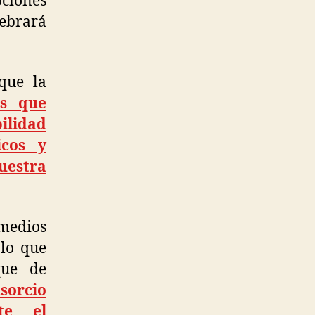
ociones
lebrará
que la
es que
ilidad
icos y
uestra
medios
 lo que
que de
sorcio
te el