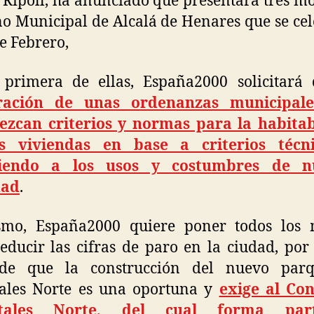
 Ripoll, ha anunciado que presentará tres m
no Municipal de Alcalá de Henares que se ce
de Febrero,
 primera de ellas, España2000 solicitará 
ración de unas ordenanzas municipal
lezcan criterios y normas para la habitab
s viviendas en base a criterios técn
iendo a los usos y costumbres de n
dad
.
smo, España2000 quiere poner todos los 
educir las cifras de paro en la ciudad, por
nde que la construcción del nuevo par
tales Norte es una oportuna y
exige al Con
rtales Norte, del cual forma par