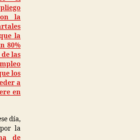
pliego
con la
rtales
que la
un 80%
 de las
empleo
que los
eder a
ere en
se día,
por la
ma de