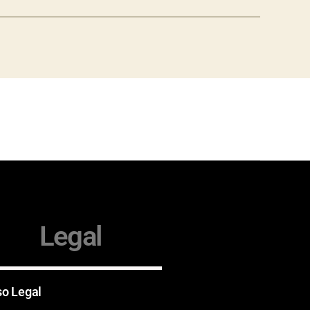
Legal
so Legal