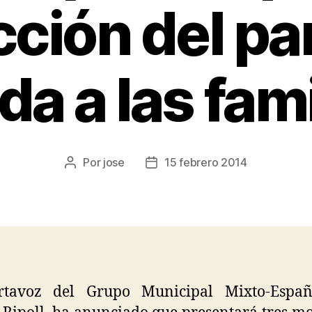
ción del par
da a las fami
Por
jose
15 febrero 2014
rtavoz del Grupo Municipal Mixto-Españ