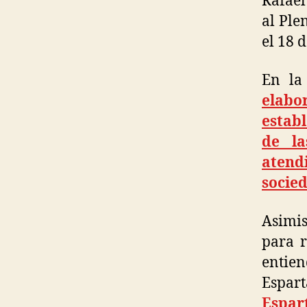
Rafael
al Ple
el 18 
En la
elabo
estab
de la
atend
socie
Asimi
para r
entie
Espar
Espa