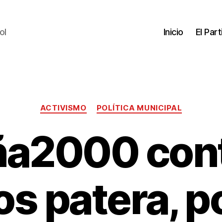
ol
Inicio
El Par
ACTIVISMO
POLÍTICA MUNICIPAL
a2000 cont
os patera, po