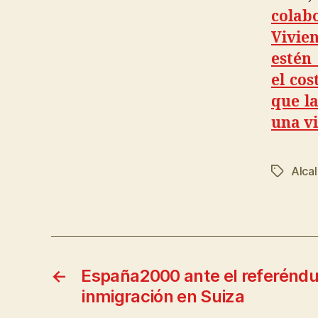
cola
Vivie
estén
el cos
que la
una vi
Alca
←
España2000 ante el referénd
inmigración en Suiza