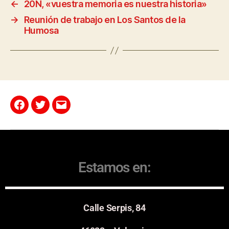
←
20N, «vuestra memoria es nuestra historia»
→
Reunión de trabajo en Los Santos de la
Humosa
Estamos en:
Calle Serpis, 84