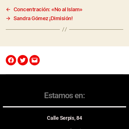
←
Concentración: «No al Islam»
→
Sandra Gómez ¡Dimisión!
Estamos en:
Calle Serpis, 84