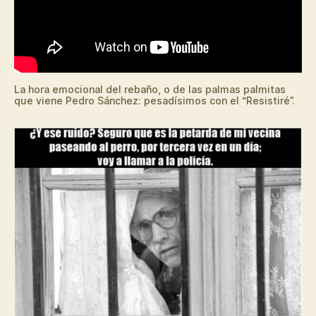
La hora emocional del rebaño, o de las palmas palmitas
que viene Pedro Sánchez: pesadísimos con el “Resistiré”.