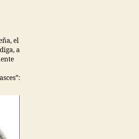
eña, el
diga, a
mente
asces”: