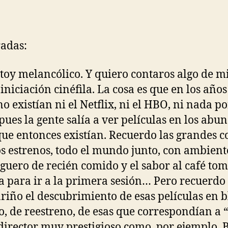
adas:
toy melancólico. Y quiero contaros algo de m
iniciación cinéfila. La cosa es que en los años
o existían ni el Netflix, ni el HBO, ni nada po
, pues la gente salía a ver películas en los abu
que entonces existían. Recuerdo las grandes c
os estrenos, todo el mundo junto, con ambient
uero de recién comido y el sabor al café to
a para ir a la primera sesión… Pero recuerdo
riño el descubrimiento de esas películas en 
o, de reestreno, de esas que correspondían a “
director muy prestigioso como, por ejemplo, B