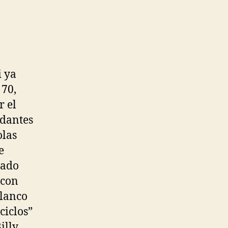
i ya
 70,
r el
ndantes
olas
e
mado
 con
blanco
ciclos”
illy