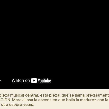
ieza musical central, esta pieza, que se llama precisamen
ION. Maravillosa la escena en que baila la madurez con la
 que espero veáis.