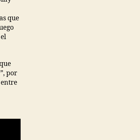
as que
juego
el
 que
”, por
 entre