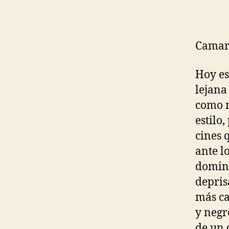
Camar
Hoy es
lejana 
como n
estilo
cines 
ante l
doming
depris
más ca
y negr
de un 