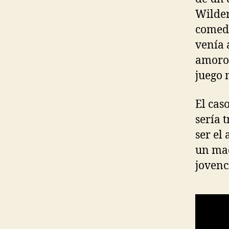
Wilder
comedi
venía 
amoros
juego 
El cas
sería 
ser el
un mad
jovenc