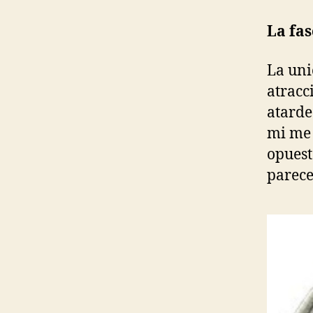
La fas
La uni
atracc
atarde
mi me 
opuest
parece