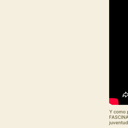
Y como p
FASCINAC
juventud