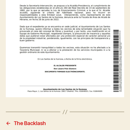
←
The Backlash