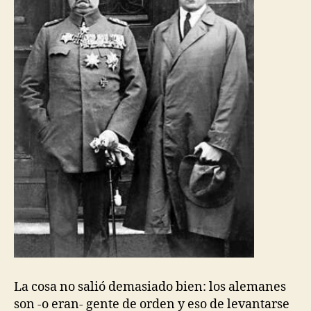
La cosa no salió demasiado bien: los alemanes
son -o eran- gente de orden y eso de levantarse