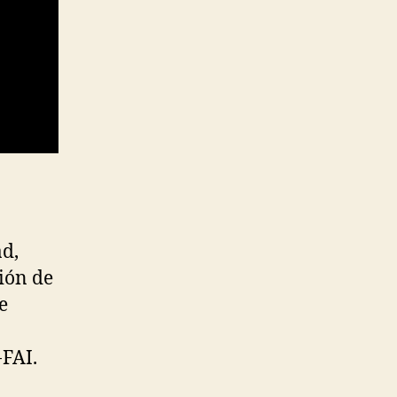
ad,
ción de
e
-FAI.