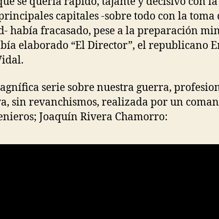
que se quería rápido, tajante y decisivo con l
 principales capitales -sobre todo con la toma
- había fracasado, pese a la preparación mi
bía elaborado “El Director”, el republicano E
idal.
gnífica serie sobre nuestra guerra, profesion
va, sin revanchismos, realizada por un coma
enieros; Joaquín Rivera Chamorro: