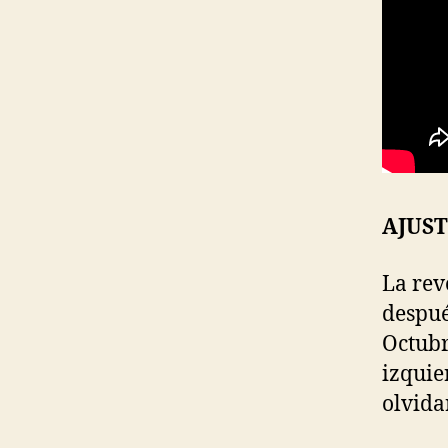
AJUST
La rev
despué
Octubr
izquie
olvida