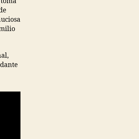
a toma
 de
nuciosa
milio
al,
ndante