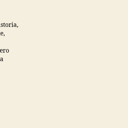
storia,
e,
iero
la