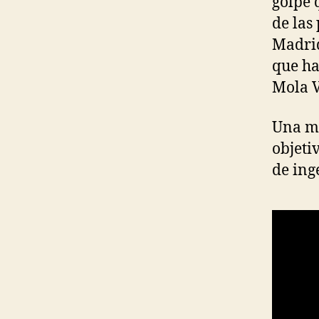
golpe 
de las
Madrid
que ha
Mola V
Una ma
objeti
de ing