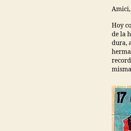
Amici,
Hoy co
de la 
dura, 
herman
record
mism