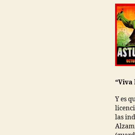
“Viva 
Y es q
licenc
las in
Alzami