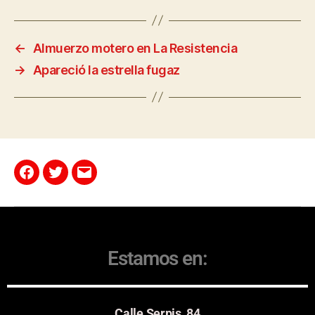
←
Almuerzo motero en La Resistencia
→
Apareció la estrella fugaz
Estamos en:
Calle Serpis, 84