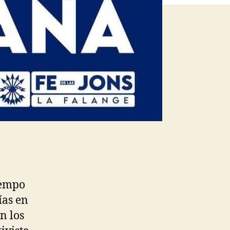
iempo
ías en
n los