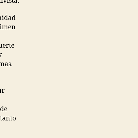
ivista.
nidad
égimen
uerte
y
mas.
ar
 de
 tanto