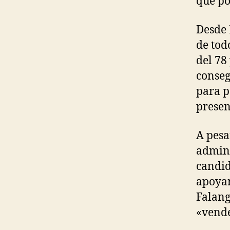
que po
Desde 
de tod
del 78
conseg
para p
presen
A pesa
admini
candid
apoyar
Falang
«vende