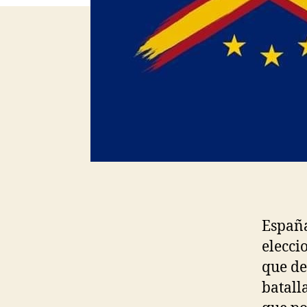
España
elecci
que de
batall