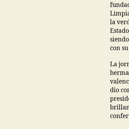
fundad
Limpia
la ver
Estado
siendo
con su
La jor
herman
valenc
dio co
presid
brilla
confer