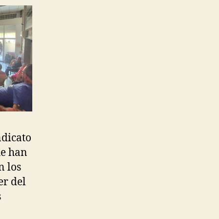
ndicato
ue han
n los
er del
s