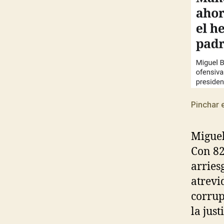
Pinchar 
Miguel
Con 82
arries
atrevi
corrup
la just