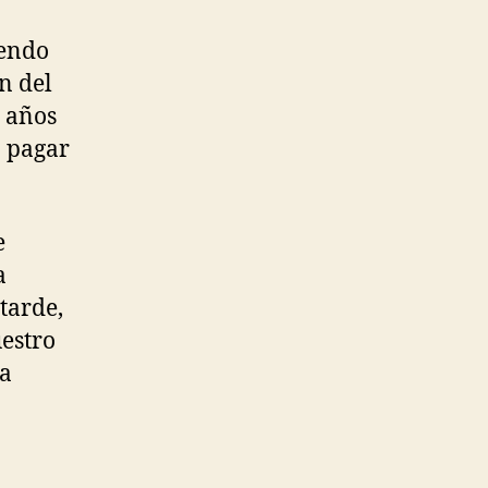
iendo
n del
a años
a pagar
e
a
tarde,
uestro
na