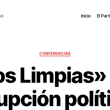
ol
Inicio
El Par
CONFERENCIAS
s Limpias» 
upción polít