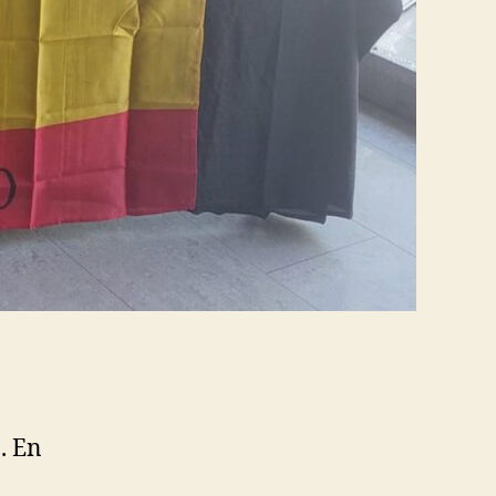
a
. En