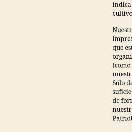
indica
cultiv
Nuestr
impres
que es
organi
(como 
nuestr
Sólo d
sufici
de for
nuestr
Patrio