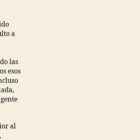
ido
lto a
do las
os esos
ncluso
lada,
 gente
ior al
,