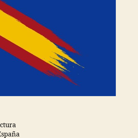
ectura
 España