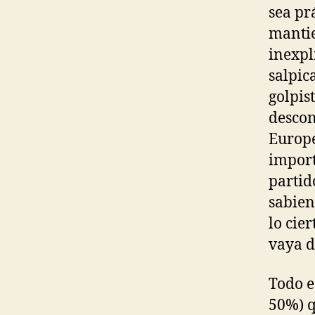
sea pr
mantie
inexpl
salpic
golpist
descon
Europe
import
partid
sabien
lo cie
vaya d
Todo e
50%) q