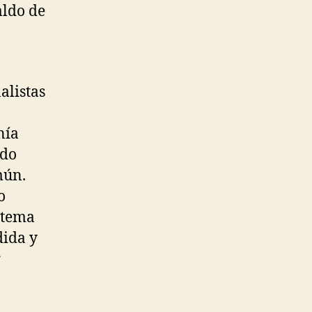
aldo de
alistas
nía
ado
mún.
o
istema
dida y
r