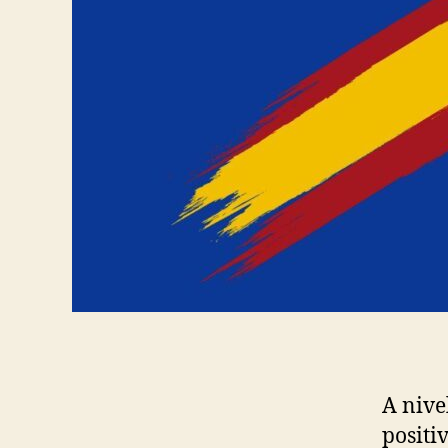
A nive
positi