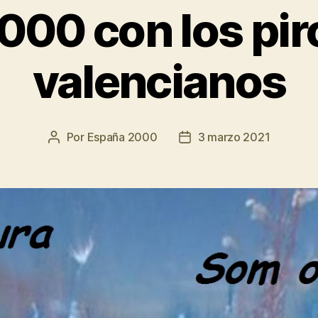
000 con los pir
valencianos
Por
España 2000
3 marzo 2021