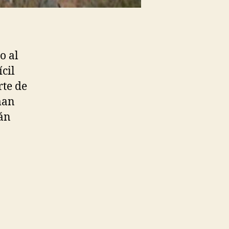
o al
ícil
rte de
man
rán