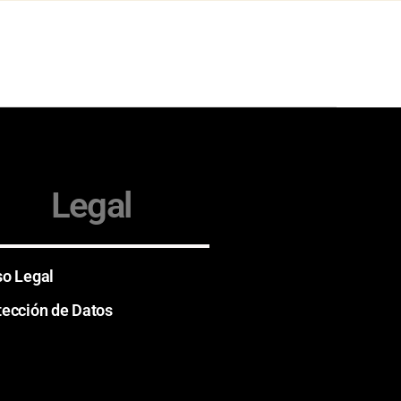
Legal
so Legal
tección de Datos