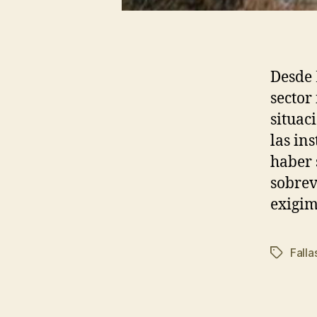
Desde 
sector 
situac
las in
haber 
sobrev
exigim
Falla