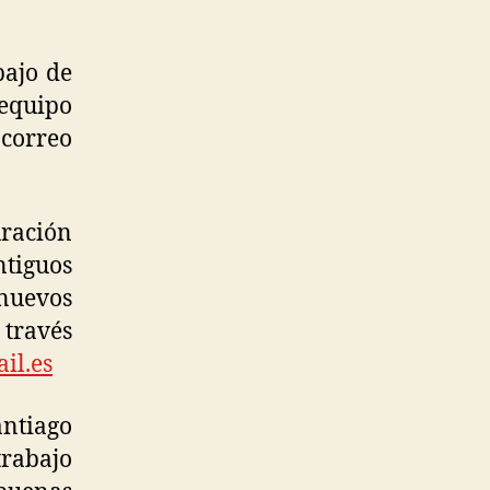
bajo de
 equipo
correo
uración
tiguos
 nuevos
 través
il.es
antiago
trabajo