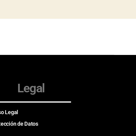
Legal
so Legal
tección de Datos