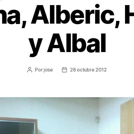
na, Alberic,
y Albal
Por
jose
28 octubre 2012