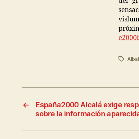
del g
sensac
vislum
próxi
e2000
Albal
←
España2000 Alcalá exige resp
sobre la información aparecida