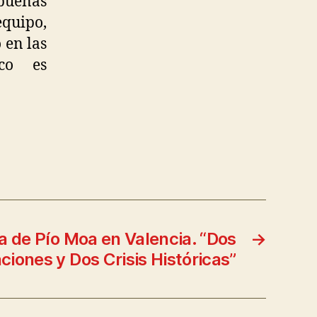
buenas
equipo,
 en las
ico es
a de Pío Moa en Valencia. “Dos
→
iones y Dos Crisis Históricas”