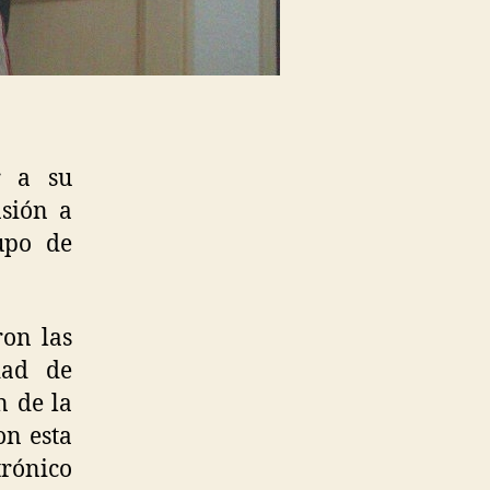
r a su
sión a
rupo de
ron las
dad de
n de la
on esta
trónico