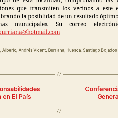
rupo de esta localidad, comprobando las 
iones que transmiten los vecinos a este 
brando la posiblidad de un resultado óptimo
mas municipales. Su correo electrón
burriana@hotmail.com
,
Alberic
,
Andrés Vicent
,
Burriana
,
Huesca
,
Santiago Bojados
onsabilidades
Conferenci
 en El País
Generac