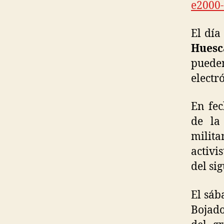
e2000-
El día
Huesc
puede
electr
En fec
de la
milita
activi
del si
El sáb
Bojado