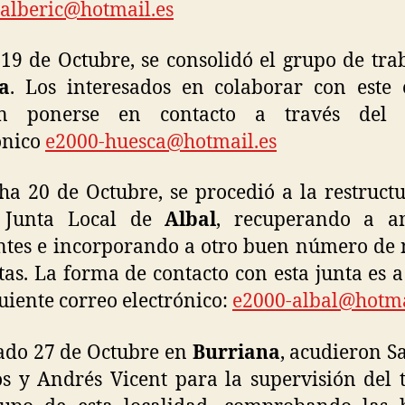
alberic@hotmail.es
 19 de Octubre, se consolidó el grupo de tra
a
. Los interesados en colaborar con este
n ponerse en contacto a través del 
ónico
e2000-huesca@hotmail.es
ha 20 de Octubre, se procedió a la restruct
 Junta Local de
Albal
, recuperando a an
ntes e incorporando a otro buen número de
stas. La forma de contacto con esta junta es a
guiente correo electrónico:
e2000-albal@hotma
ado 27 de Octubre en
Burriana
, acudieron S
s y Andrés Vicent para la supervisión del 