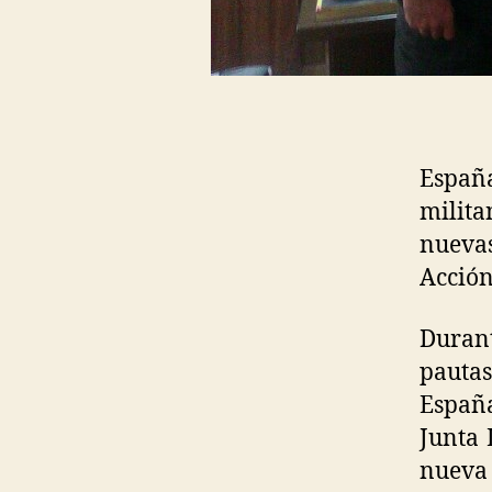
Españ
milit
nuevas
Acción
Durant
pauta
Españ
Junta 
nueva 