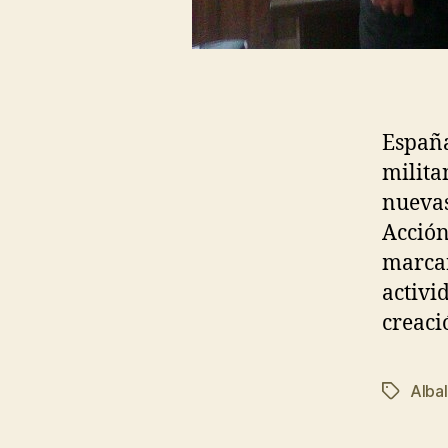
España
milita
nuevas
Acción
marcar
activi
creaci
Albal