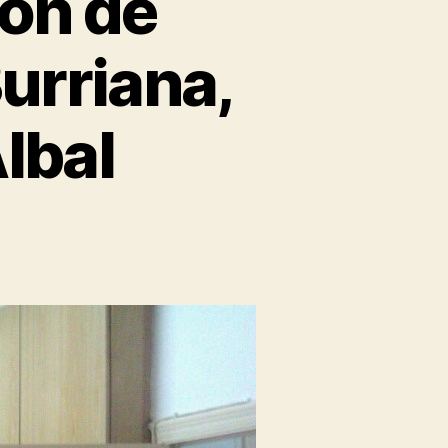
ión de
urriana,
lbal