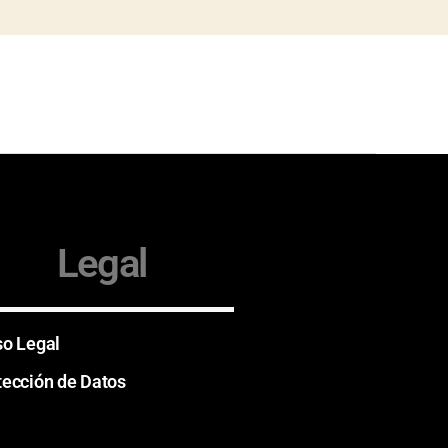
Legal
so Legal
tección de Datos