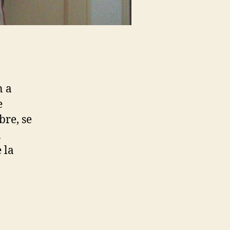
n a
e
bre, se
a
 la