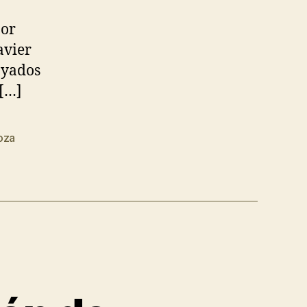
por
avier
oyados
 […]
oza