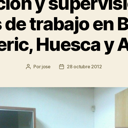
ión y supervis
 de trabajo en B
eric, Huesca y A
Por
jose
28 octubre 2012