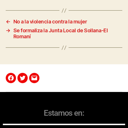
←
No a la violencia contra la mujer
→
Se formaliza la Junta Local de Sollana-El
Romaní
Estamos en: