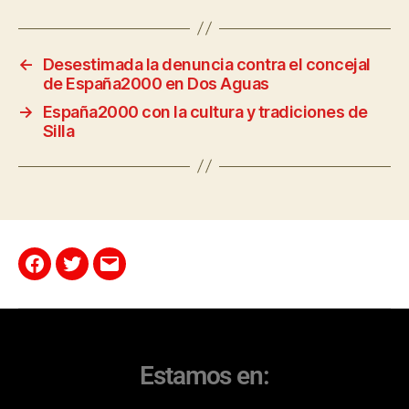
←
Desestimada la denuncia contra el concejal
de España2000 en Dos Aguas
→
España2000 con la cultura y tradiciones de
Silla
Estamos en: