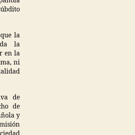
spañola
úbdito
 que la
ada la
r en la
ema, ni
talidad
iva de
cho de
añola y
umisión
ociedad