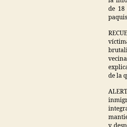
la inf
de 18
paquis
RECUER
vícti
brutal
vecina
explic
de la 
ALERT
inmig
integr
mantie
y desp