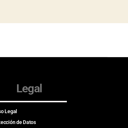
Legal
so Legal
tección de Datos