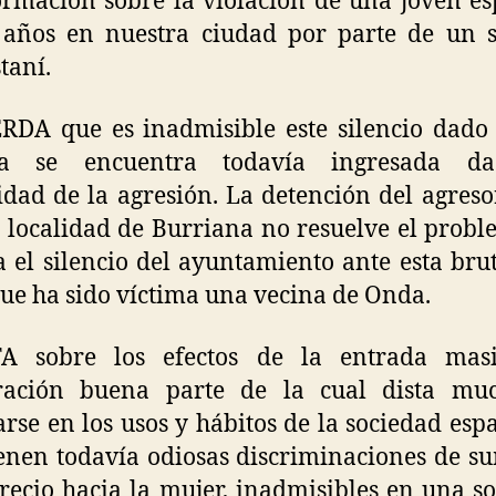
ormación sobre la violación de una joven e
 años en nuestra ciudad por parte de un s
taní.
DA que es inadmisible este silencio dado
ma se encuentra todavía ingresada d
idad de la agresión. La detención del agreso
 localidad de Burriana no resuelve el probl
a el silencio del ayuntamiento ante esta bru
que ha sido víctima una vecina de Onda.
A sobre los efectos de la entrada mas
ración buena parte de la cual dista mu
arse en los usos y hábitos de la sociedad esp
nen todavía odiosas discriminaciones de s
recio hacia la mujer, inadmisibles en una s