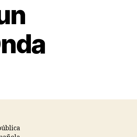
 un
Onda
pública