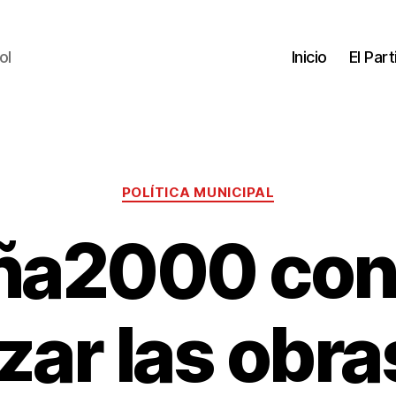
ol
Inicio
El Par
POLÍTICA MUNICIPAL
ña2000 con
zar las obra