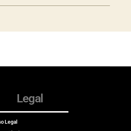
Legal
so Legal