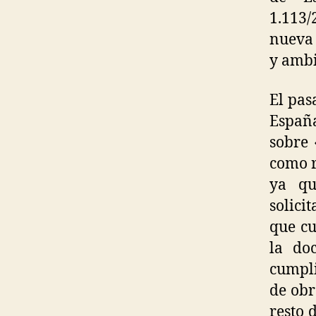
1.113
nueva 
y ambi
El pas
España
sobre 
como r
ya qu
solici
que cu
la do
cumpli
de obr
resto 