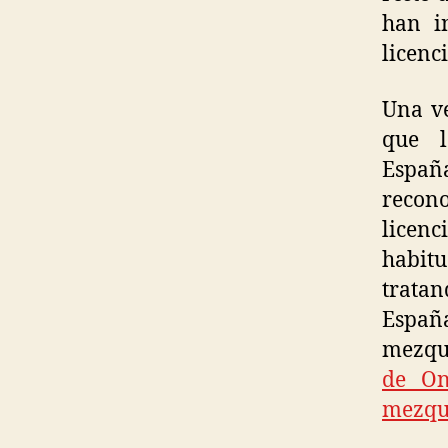
han i
licenci
Una ve
que l
Españ
recono
licenc
habitu
trata
Españ
mezqui
de On
mezqui