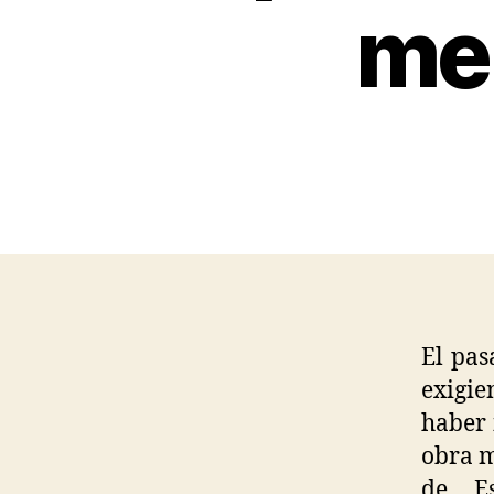
me
El pas
exigie
haber 
obra m
de Es