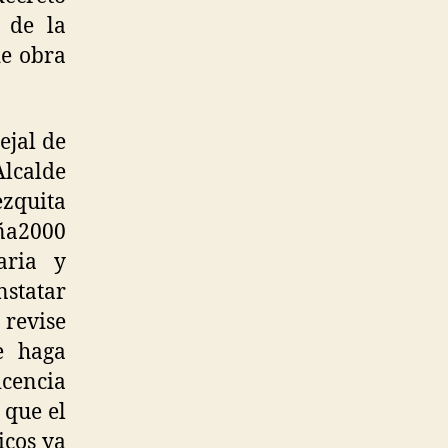
 de la
de obra
ejal de
Alcalde
ezquita
aña2000
aria y
nstatar
 revise
e haga
icencia
 que el
icos ya