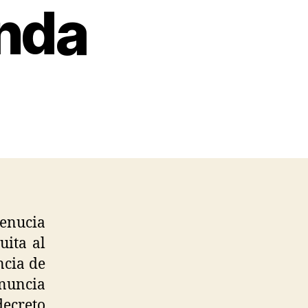
nda
denucia
uita al
ncia de
enuncia
ecreto