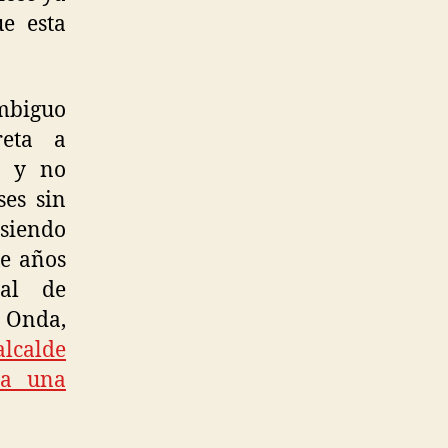
e esta
ambiguo
reta a
s y no
ses sin
 siendo
ce años
gal de
 Onda,
alcalde
ra una