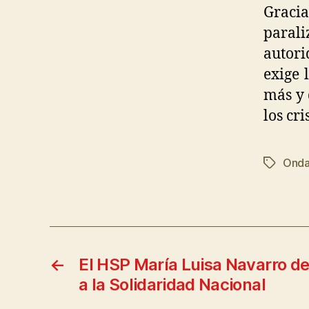
Graci
paral
autori
exige 
más y 
los cri
Ond
←
El HSP María Luisa Navarro d
a la Solidaridad Nacional