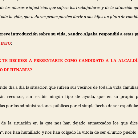
de los abusos e injusticias que sufren los trabajadores y de la situación q
 toda la vida, que a duras penas pueden darle a sus hijos un plato de comid
 breve introducción sobre su vida, Sandro Algaba respondió a estas p
.INFO
:
É TE DECIDES A PRESENTARTE COMO CANDIDATO A LA ALCALDÍ
O DE HENARES?
ndo día a día la situación que sufren sus vecinos de toda la vida, familia
sin recursos, sin recibir ningún tipo de ayuda, que en su propio 
s por las administraciones públicas por el simple hecho de ser españolas
 de la situación en la que nos han dejado enmarcados los que dic
”, nos han humillado y nos han colgado la vitola de ser el único puebl