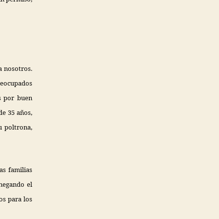
a nosotros.
preocupados
os por buen
de 35 años,
u poltrona,
as familias
negando el
os para los