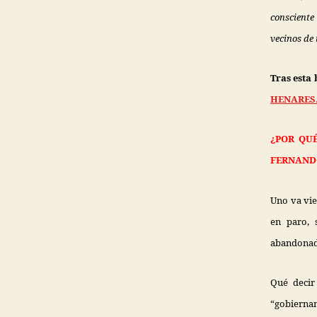
consciente 
vecinos de
Tras esta
HENARES
¿POR QU
FERNAND
Uno va vie
en paro, 
abandonada
Qué decir
“gobiernan