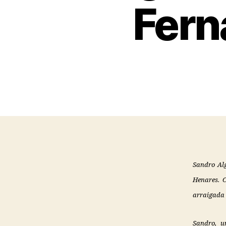
Fern
Sandro Alg
Henares. C
arraigada 
Sandro, u