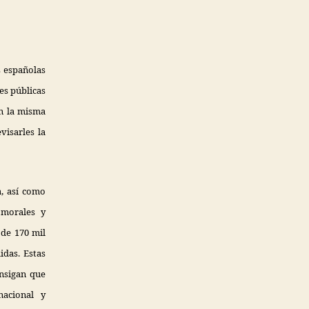
s españolas
es públicas
en la misma
visarles la
, así como
 morales y
de 170 mil
idas. Estas
onsigan que
nacional y