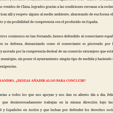
o venidos de China, logrados gracias a las condiciones cercanas a la escla
rican allí y respeto alguno al medio ambiente, abaratando de esa forma el 
to y sin posibilidad de competencia con el producido en España.
tros comienzos en San Fernando, hemos defendido al comerciante espa
n su defensa, denunciando como el comerciante es pisoteado por l
y azotado por la competencia desleal de un comercio extranjero que est
 municipio, sin poner el ayuntamiento ningún tipo de medida y haciendo
 exigenc
ias.
SANDRO, ¿DESEAS AÑADIR ALGO PARA CONCLUIR?
acias a todos los que nos apoyan y nos dan su aliento día a día, feli
 que desinteresadamente trabajan en la misma dirección bajo las
0 y Españoles en Acción y que luchan por defender los derechos socia