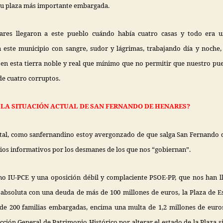
su plaza más importante embargada.
iares llegaron a este pueblo cuándo había cuatro casas y todo era un
 este municipio con sangre, sudor y lágrimas, trabajando día y noche
en esta tierra noble y real que mínimo que no permitir que nuestro p
e cuatro corruptos.
 LA SITUACIÓN ACTUAL DE SAN FERNANDO DE HENARES?
tal, como sanfernandino estoy avergonzado de que salga San Fernando
ios informativos por los desmanes de los que nos “gobiernan”.
o IU-PCE y una oposición débil y complaciente PSOE-PP, que nos han l
absoluta con una deuda de más de 100 millones de euros, la Plaza de E
de 200 familias embargadas, encima una multa de 1,2 millones de eur
ección General de Patrimonio Histórico por alterar el estado de la Plaza s