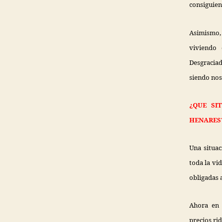
consiguien
Asimismo, 
viviendo
Desgraciad
siendo nos
¿QUE SI
HENARES
Una situa
toda la vi
obligadas a
Ahora en 
precios ri