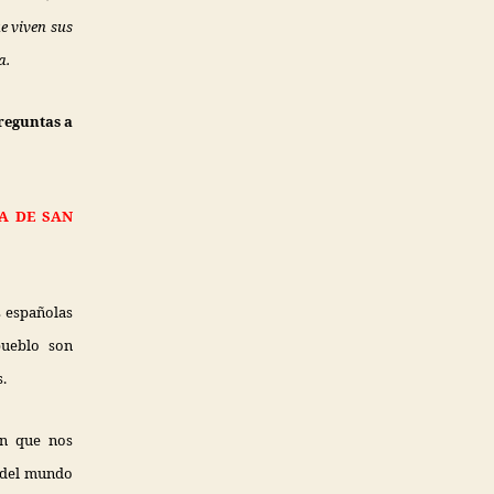
ue viven sus
a.
reguntas a
A DE SAN
s españolas
pueblo son
.
en que nos
o del mundo