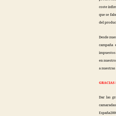
coste ínfim
que se fab
del produc
Desde nues
campaña e
impuestos 
en nuestro
a nuestras
GRACIAS 
Dar las gr
camaradas
España200