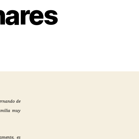
nares
Fernando de
familia muy
amente, es