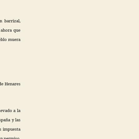
 barrizal,
, ahora que
ueblo muera
 de Henares
levado a la
spaña y las
os impuesta
in permiso,