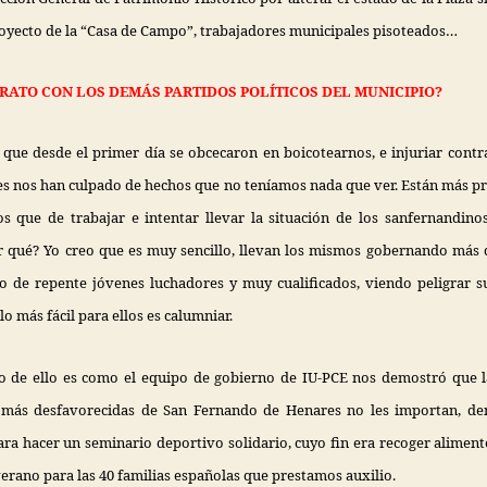
royecto de la “Casa de Campo”, trabajadores municipales pisoteados…
TRATO CON LOS DEMÁS PARTIDOS POLÍTICOS DEL MUNICIPIO?
 que desde el primer día se obcecaron en boicotearnos, e injuriar contr
es nos han culpado de hechos que no teníamos nada que ver. Están más 
s que de trabajar e intentar llevar la situación de los sanfernandin
r qué? Yo creo que es muy sencillo, llevan los mismos gobernando más 
o de repente jóvenes luchadores y muy cualificados, viendo peligrar s
lo más fácil para ellos es calumniar.
 de ello es como el equipo de gobierno de IU-PCE nos demostró que l
 más desfavorecidas de San Fernando de Henares no les importan, de
ra hacer un seminario deportivo solidario, cuyo fin era recoger aliment
erano para las 40 familias españolas que prestamos auxilio.