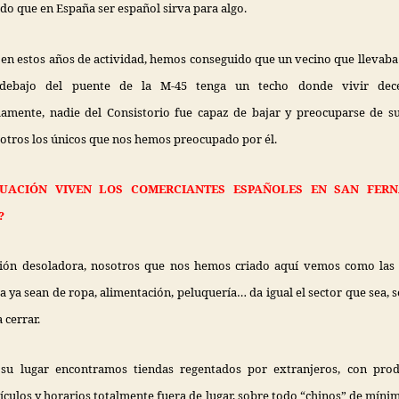
do que en España ser español sirva para algo.
en estos años de actividad, hemos conseguido que un vecino que llevaba
 debajo del puente de la M-45 tenga un techo donde vivir dece
amente, nadie del Consistorio fue capaz de bajar y preocuparse de su
otros los únicos que nos hemos preocupado por él.
TUACIÓN VIVEN LOS COMERCIANTES ESPAÑOLES EN SAN FER
?
ción desoladora, nosotros que nos hemos criado aquí vemos como las 
da ya sean de ropa, alimentación, peluquería… da igual el sector que sea, s
 cerrar.
su lugar encontramos tiendas regentados por extranjeros, con prod
dículos y horarios totalmente fuera de lugar, sobre todo “chinos”
de mínim