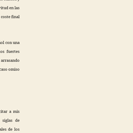
vitud en las
coste final
ñol con una
os fuertes
á arrasando
 caso omiso
citar a mis
 siglas de
les de los