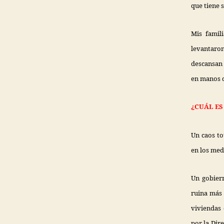
que tiene 
Mis famil
levantaron
descansan 
en manos d
¿CUÁL ES
Un caos to
en los med
Un gobiern
ruina más 
viviendas 
por la Dir