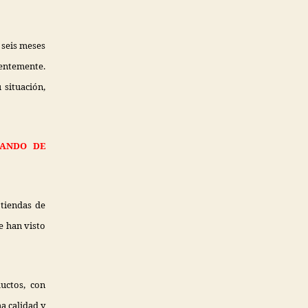
 seis meses
ntemente.
 situación,
NANDO DE
tiendas de
e han visto
uctos, con
a calidad y