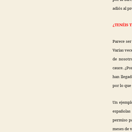
adiós al p
¿TENÉIS 
Parece ser
Varias vec
de nosotro
cauce. ¿Po
han llegad
por lo que 
Un ejemplo
españolas
permiso pa
meses de v