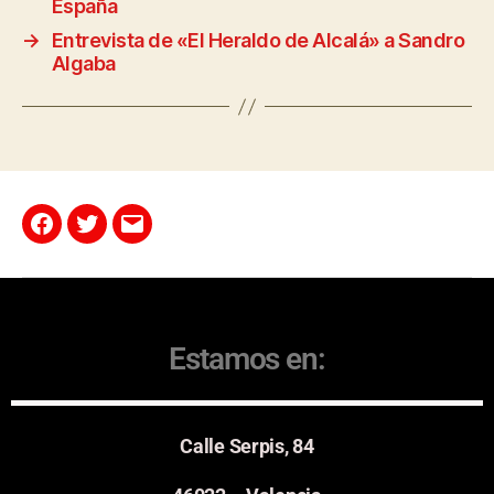
España
→
Entrevista de «El Heraldo de Alcalá» a Sandro
Algaba
Estamos en:
Calle Serpis, 84