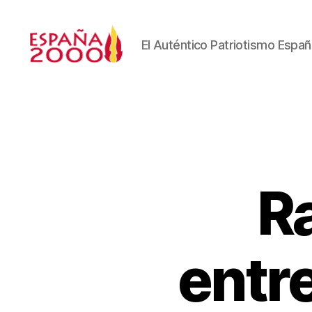
El Auténtico Patriotismo Españ
Ra
entr