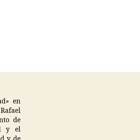
ad» en
Rafael
nto de
d y el
ad y de