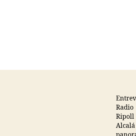
Entre
Radio
Ripol
Alcal
panora