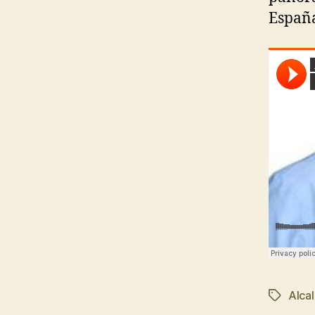
España
Alca