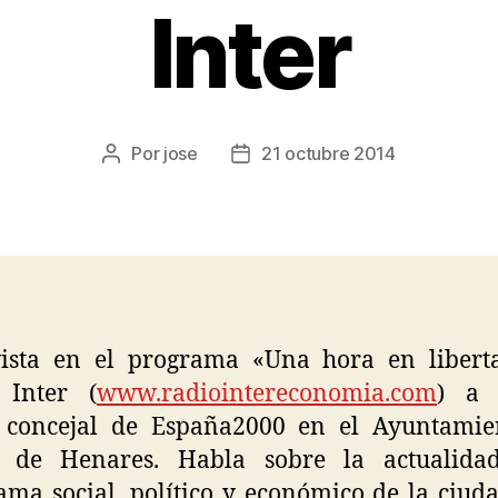
Inter
Por
jose
21 octubre 2014
vista en el programa «Una hora en libert
 Inter (
www.radiointereconomia.com
) a 
l concejal de España2000 en el Ayuntamie
á de Henares. Habla sobre la actualida
ma social, político y económico de la ciud