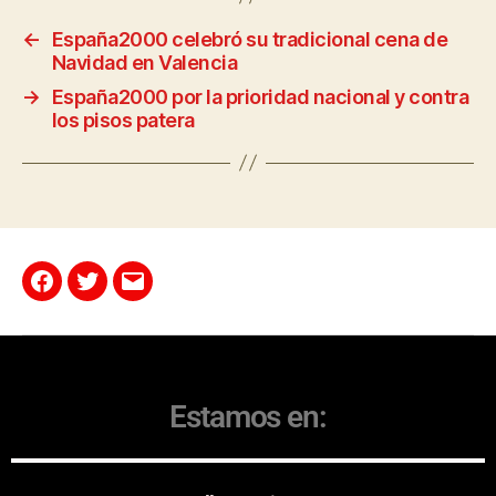
←
España2000 celebró su tradicional cena de
Navidad en Valencia
→
España2000 por la prioridad nacional y contra
los pisos patera
Estamos en: