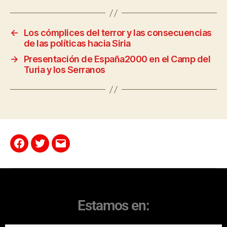
←
Los cómplices del terror y las consecuencias
de las políticas hacia Siria
→
Presentación de España2000 en el Camp del
Turia y los Serranos
Estamos en: