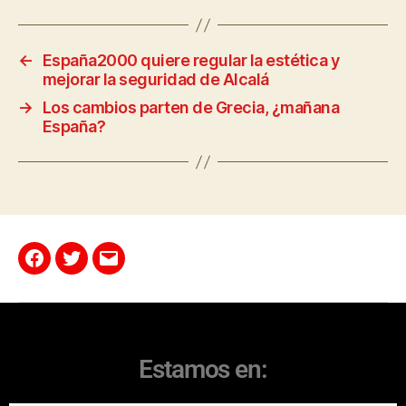
←
España2000 quiere regular la estética y
mejorar la seguridad de Alcalá
→
Los cambios parten de Grecia, ¿mañana
España?
Estamos en: