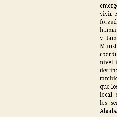
emerge
vivir 
forzad
humano
y fam
Minis
coordi
nivel 
desti
tambié
que lo
local,
los s
Algaba