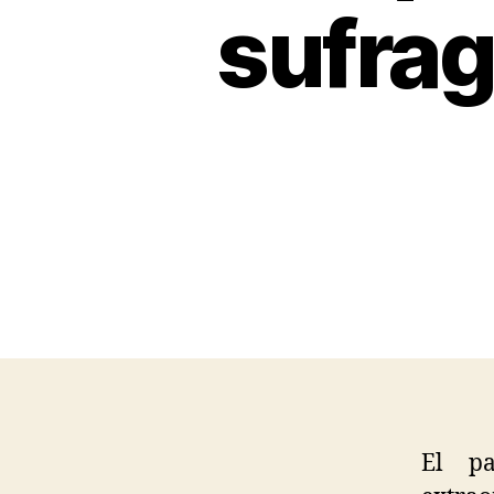
sufrag
El p