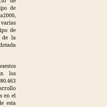
cto de
ipo de
a2000,
 varias
ipo de
 de la
 dotada
uestos
en los
80.463
rrollo
s en el
de esta