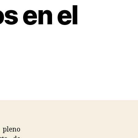
s en el
pleno