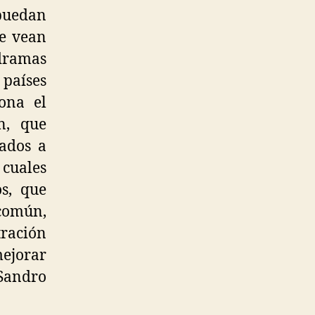
 puedan
se vean
 dramas
 países
ona el
n, que
tados a
 cuales
s, que
 común,
tración
mejorar
Sandro