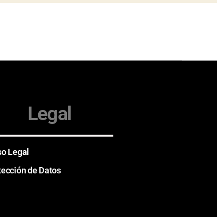
Legal
so Legal
tección de Datos