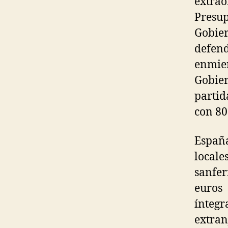
extra
Presu
Gobie
defend
enmie
Gobie
partid
con 80
Españ
local
sanfe
euros
íntegr
extran