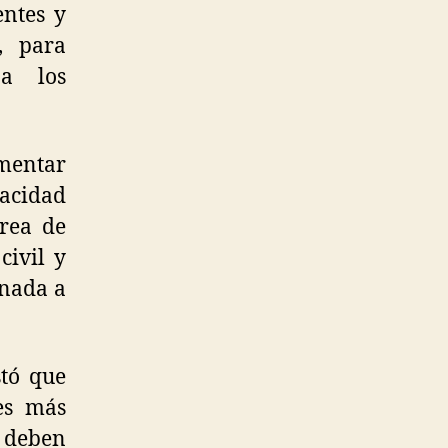
entes y
, para
 a los
mentar
pacidad
Área de
civil y
inada a
tó que
es más
s deben