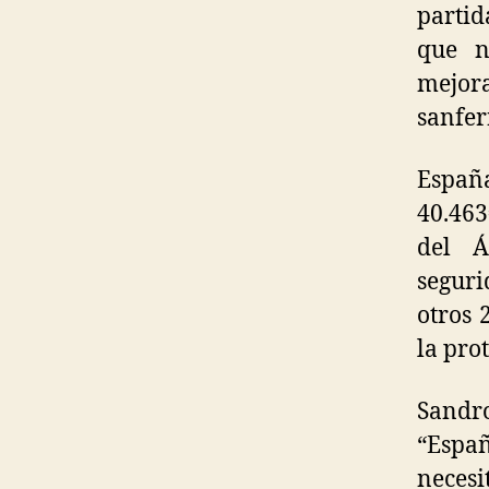
partid
que n
mejor
sanfer
Españ
40.463
del Ár
seguri
otros 
la pro
Sandr
“Espa
necesi