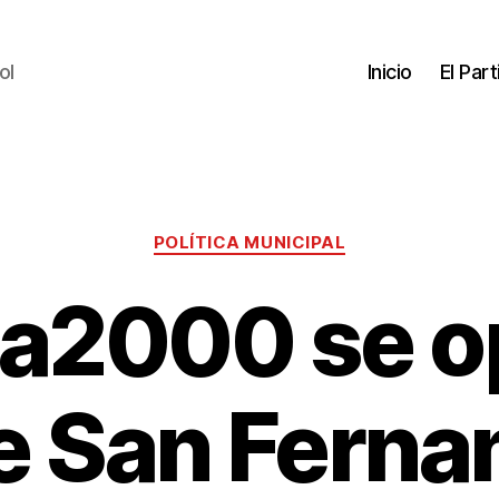
ol
Inicio
El Par
POLÍTICA MUNICIPAL
a2000 se o
e San Ferna