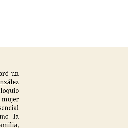
ebró un
onzález
oloquio
a mujer
sencial
omo la
amilia,