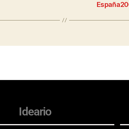
España200
Ideario