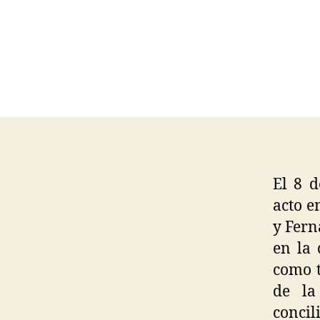
El 8 d
acto e
y Fern
en la 
como t
de la
concil