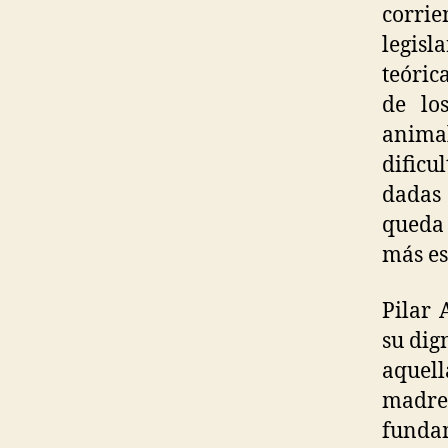
corri
legis
teóric
de lo
animal
dificu
dadas 
queda 
más es
Pilar 
su dig
aquell
madr
fundam