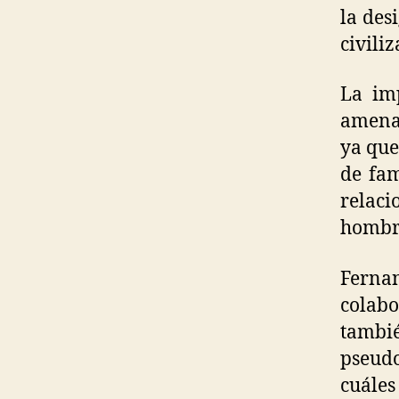
la des
civili
La imp
amenaz
ya que
de fam
relac
hombre
Fernan
colab
tambi
pseudo
cuále