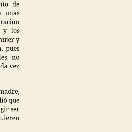
nto de
a unas
iración
 y los
mujer y
a, pues
les, no
ada vez
 madre,
dió que
gir ser
ieren