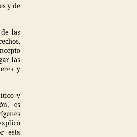
es y de
 de las
rechos,
oncepto
gar las
eres y
ítico y
ón, es
ígenes
explicó
r esta