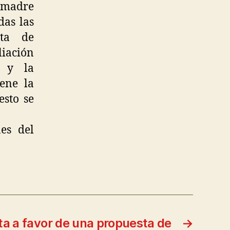
o madre
das las
lta de
liación
o y la
iene la
esto se
es del
ta a favor de una propuesta de
→