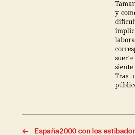
Tamar 
y como
dific
implic
labor
corres
suerte
siente
Tras 
públic
←
España2000 con los estibado