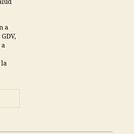
alud
n a
, GDV,
 a
 la