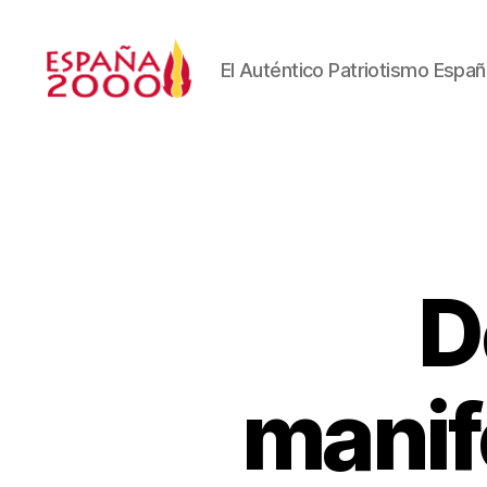
El Auténtico Patriotismo Españ
D
manif