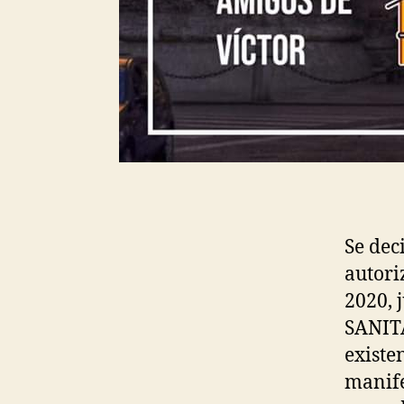
Se dec
autori
2020, 
SANIT
existe
manife