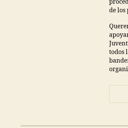
proced
de los 
Querem
apoyar
Juvent
todos 
bander
organi