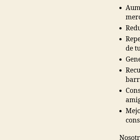
Aume
merc
Redu
Repe
de t
Gene
Recu
barr
Cons
amig
Mejo
cons
Nosotr