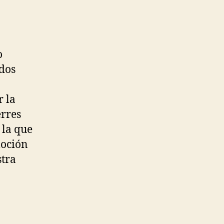
o
odos
r la
erres
 la que
moción
stra