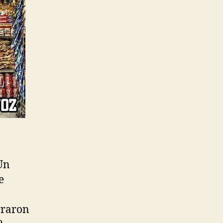
Un
e
rraron