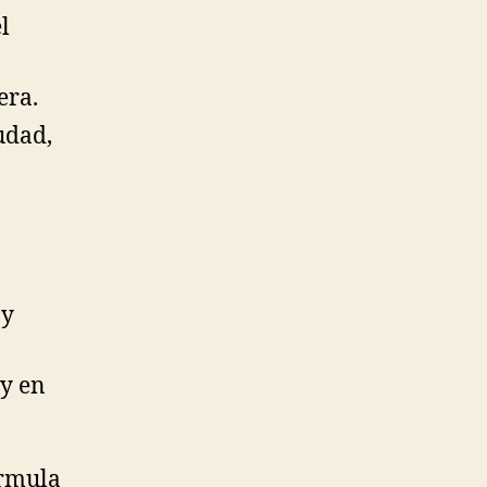
l
era.
udad,
 y
 y en
órmula