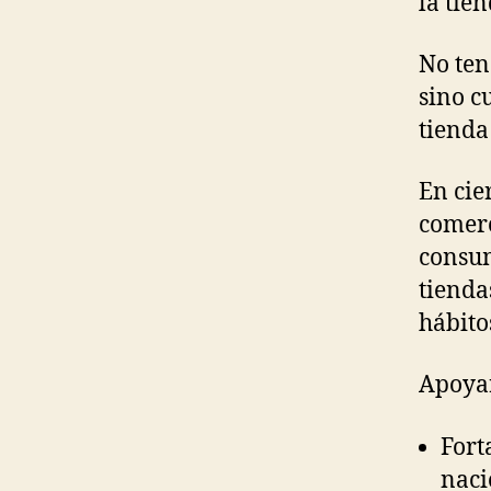
la tie
No ten
sino c
tienda
En cie
comerc
consum
tienda
hábito
Apoyar
Fort
naci