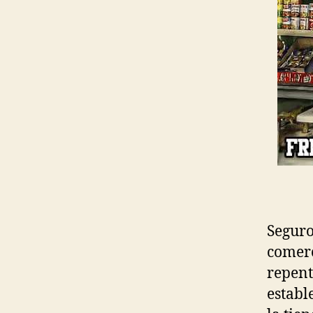
Seguro
comerc
repent
establ