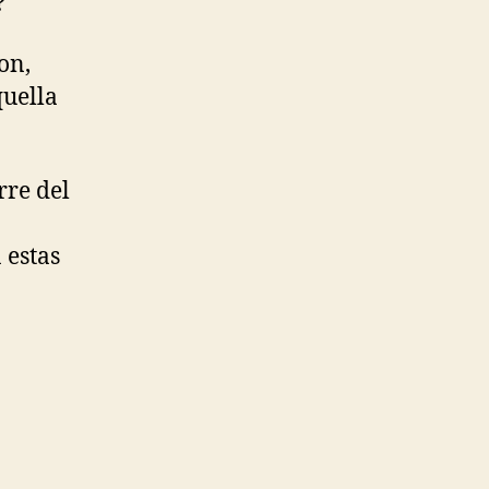
?
on,
quella
rre del
 estas