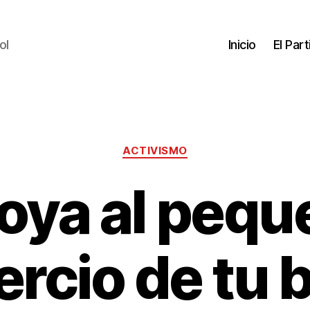
ol
Inicio
El Par
ACTIVISMO
oya al pequ
rcio de tu b