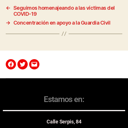
←
Seguimos homenajeando a las víctimas del
COVID-19
→
Concentración en apoyo a la Guardia Civil
Estamos en:
Calle Serpis, 84