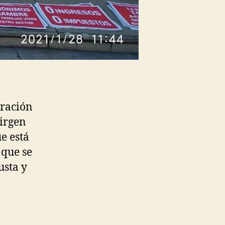
tración
Virgen
e está
 que se
usta y