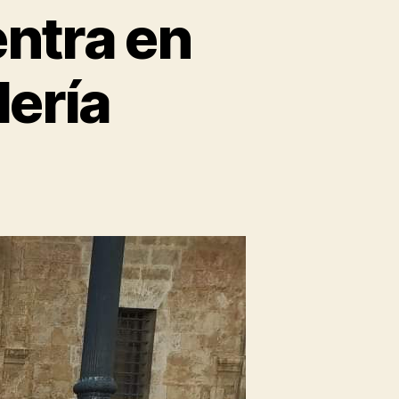
ntra en
lería