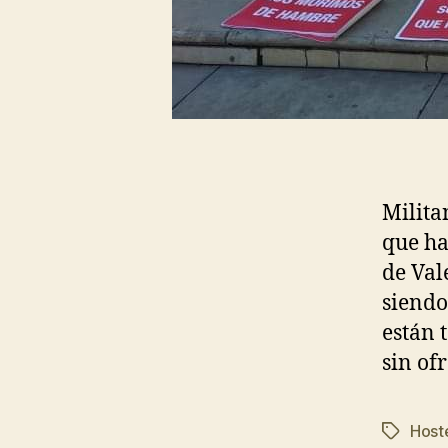
Milita
que ha
de Val
siendo
están 
sin of
Hoste