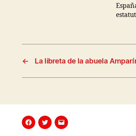
España
estatu
←
La libreta de la abuela Amparí