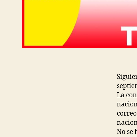
Siguie
septie
La con
nacion
correo
nacion
No se 