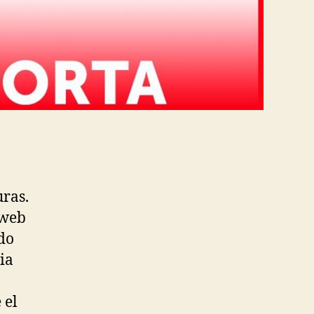
uras.
 web
do
ia
 el