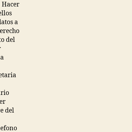
o Hacer
llos
datos a
derecho
to del
r
la
etaria
ario
er
e del
lefono