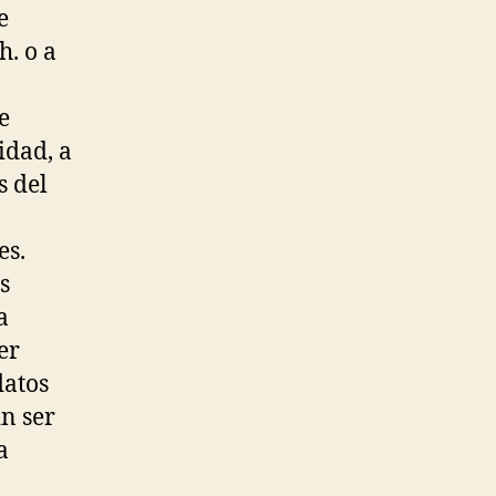
e
h. o a
e
idad, a
s del
es.
s
a
er
datos
in ser
a