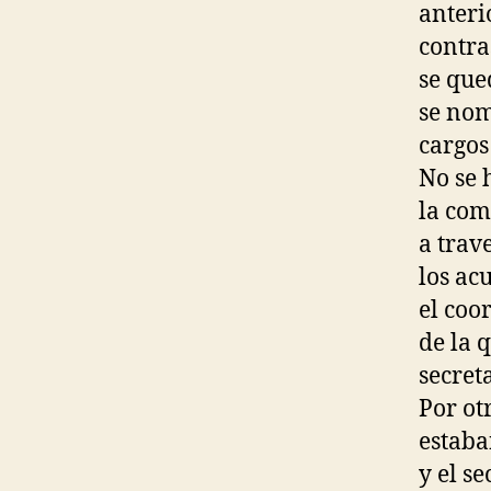
anteri
contra
se que
se nom
cargos
No se 
la com
a trav
los ac
el coo
de la 
secret
Por ot
estaba
y el s