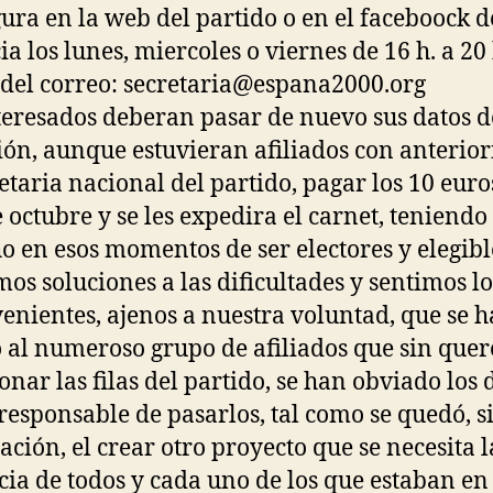
gura en la web del partido o en el faceboock d
a los lunes, miercoles o viernes de 16 h. a 20 
 del correo: secretaria@espana2000.org
teresados deberan pasar de nuevo sus datos d
ción, aunque estuvieran afiliados con anterior
retaria nacional del partido, pagar los 10 euro
 octubre y se les expedira el carnet, teniendo
o en esos momentos de ser electores y elegibl
os soluciones a las dificultades y sentimos lo
enientes, ajenos a nuestra voluntad, que se h
 al numeroso grupo de afiliados que sin quer
nar las filas del partido, se han obviado los 
 responsable de pasarlos, tal como se quedó, s
cación, el crear otro proyecto que se necesita l
ia de todos y cada uno de los que estaban en