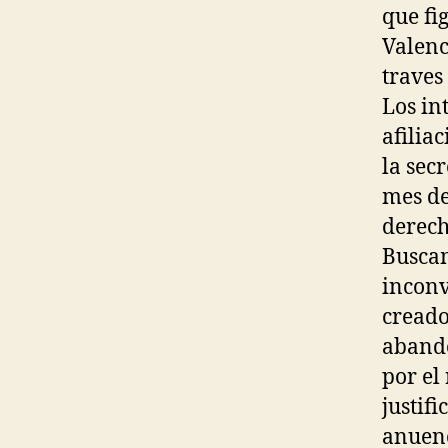
que fi
Valenci
traves
Los in
afilia
la sec
mes de
derech
Buscam
inconv
creado
abando
por el
justifi
anuenc