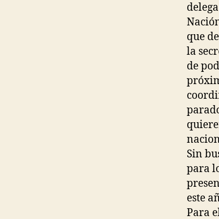
delega
Nación
que de
la sec
de pod
próxim
coordi
parado
quiere
nacion
Sin bu
para l
presen
este a
Para e