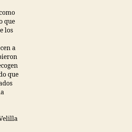
l como
o que
e los
ecen a
bieron
recogen
ado que
iados
la
Velilla