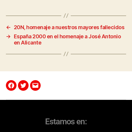
←
20N, homenaje a nuestros mayores fallecidos
→
España 2000 en el homenaje a José Antonio
en Alicante
Estamos en: