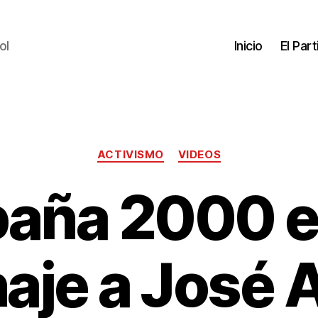
ol
Inicio
El Par
ACTIVISMO
VIDEOS
aña 2000 e
je a José 