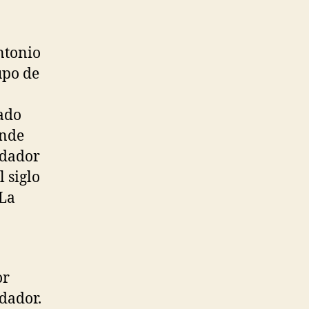
ntonio
upo de
dado
onde
ndador
 siglo
 La
or
ndador.