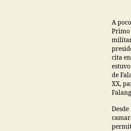
A poco
Primo 
milita
presid
cita e
estuvo
de Fal
XX, pa
Falang
Desde 
camara
permit