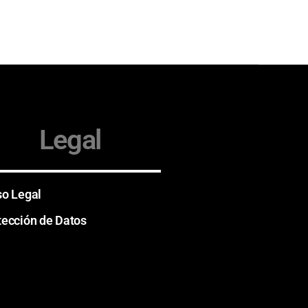
Legal
so Legal
tección de Datos