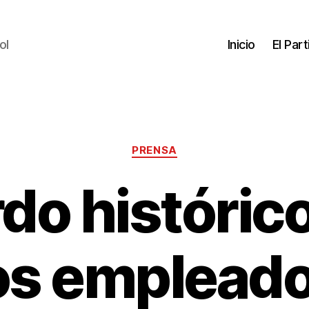
ol
Inicio
El Par
PRENSA
do histórico
os emplead