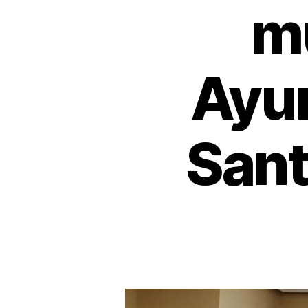
mu
Ayun
Sant