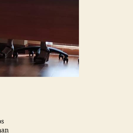
os
han