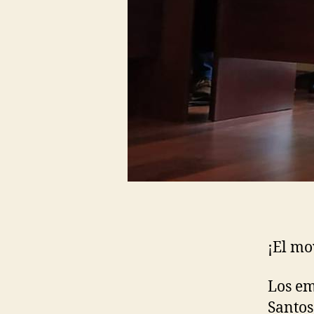
¡El mo
Los em
Santos