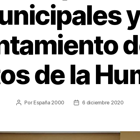
nicipales y
tamiento d
os de la H
Por
España 2000
6 diciembre 2020