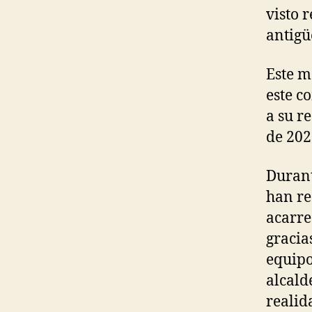
visto 
antigü
Este m
este c
a su r
de 202
Durant
han re
acarre
gracia
equipo
alcald
realid