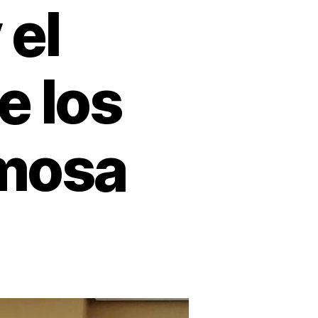
 el
e los
umosa