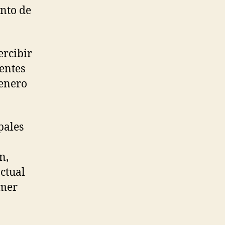
ento de
rcibir
entes
 enero
pales
n,
actual
imer