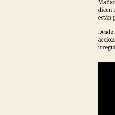
Mañana
dicen q
están 
Desde
accion
irregu