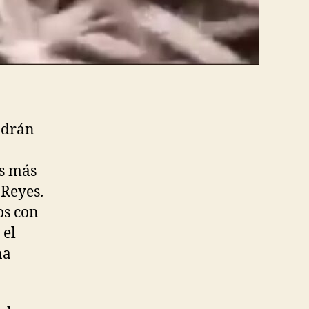
odrán
os más
 Reyes.
os con
 el
na