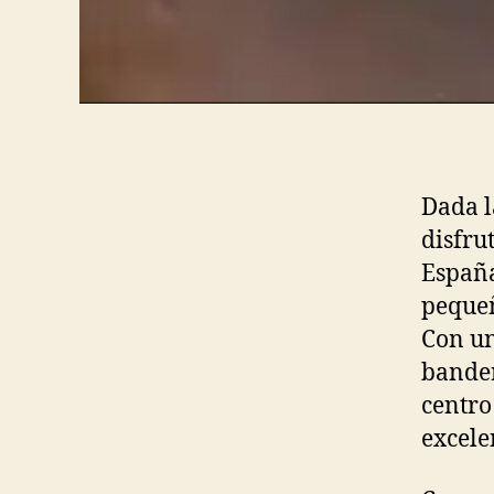
Dada l
disfru
España
pequeñ
Con un
bander
centro
excele