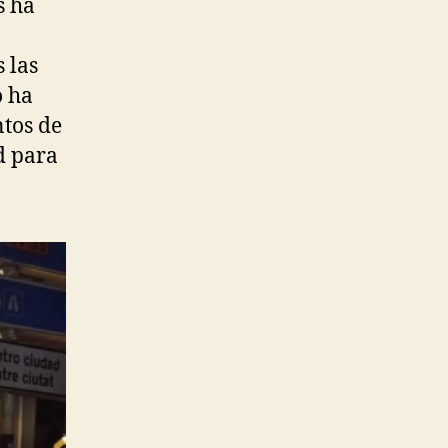
s ha
 las
o ha
ntos de
d para