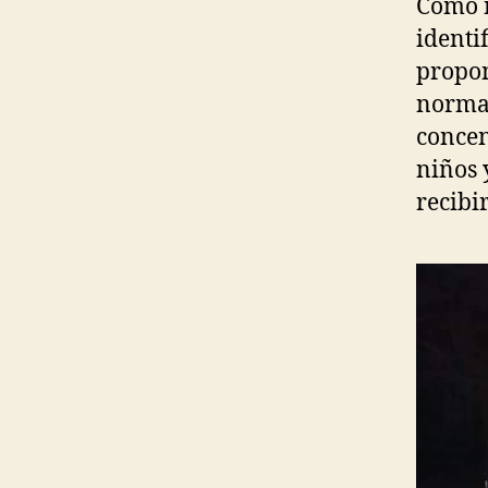
Como n
identi
propon
normas
concen
niños 
recibi