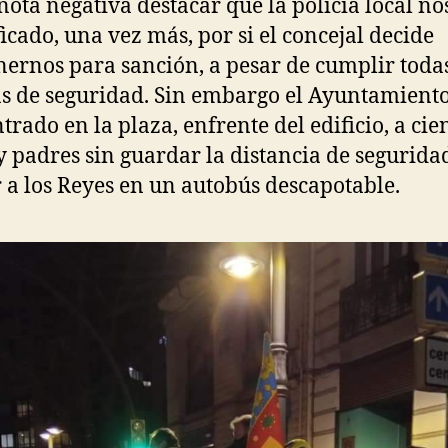
ota negativa destacar que la policía local no
ficado, una vez más, por si el concejal decide
ernos para sanción, a pesar de cumplir todas
 de seguridad. Sin embargo el Ayuntamient
trado en la plaza, enfrente del edificio, a cie
y padres sin guardar la distancia de segurida
r a los Reyes en un autobús descapotable.