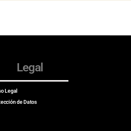
Legal
so Legal
tección de Datos