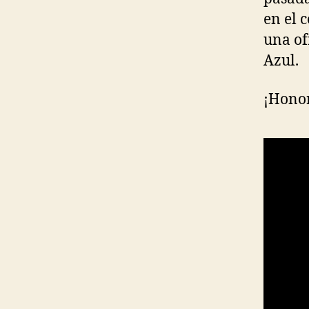
en el 
una of
Azul.
¡Honor