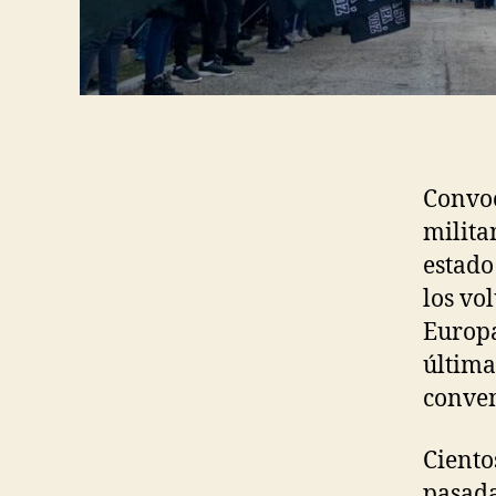
Convoc
milita
estado
los vo
Europa
última
conven
Ciento
pasada