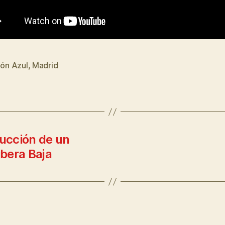
ión Azul
,
Madrid
rucción de un
ibera Baja