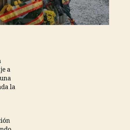
n
je a
 una
ada la
ción
ando