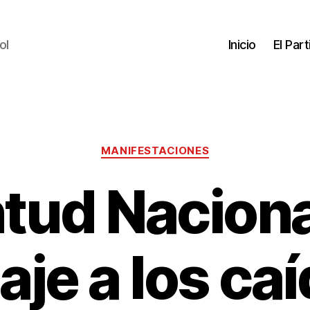
ol
Inicio
El Par
MANIFESTACIONES
tud Nacional
je a los caí