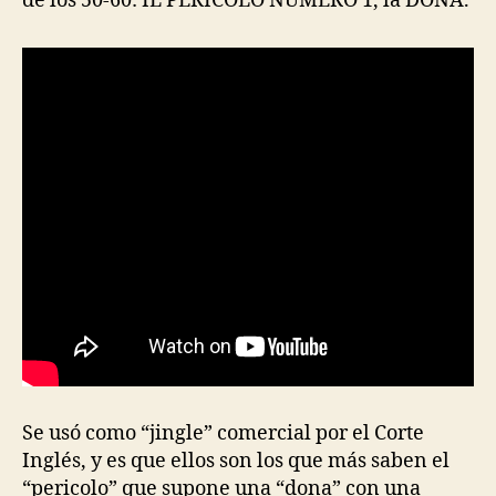
de los 50-60: IL PERICOLO NUMERO 1, la DONA.
Se usó como “jingle” comercial por el Corte
Inglés, y es que ellos son los que más saben el
“pericolo” que supone una “dona” con una