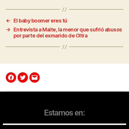
←
El baby boomer eres tú
→
Entrevista a Maite, la menor que sufrió abusos
por parte del exmarido de Oltra
Estamos en: