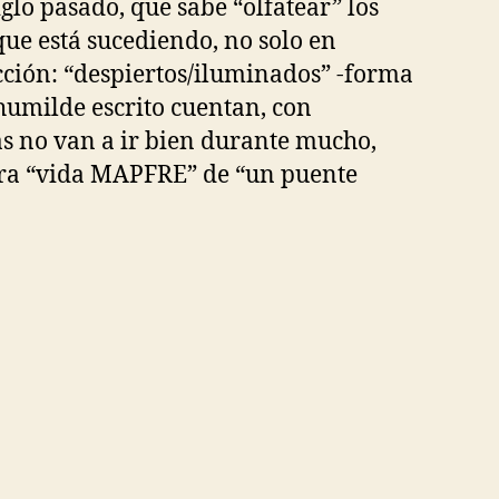
glo pasado, que sabe “olfatear” los
que está sucediendo, no solo en
ucción: “despiertos/iluminados” -forma
e humilde escrito cuentan, con
sas no van a ir bien durante mucho,
sora “vida MAPFRE” de “un puente