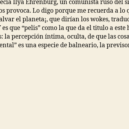
decía Ilya Ehrenburg, un comunista ruso del si
los provoca. Lo digo porque me recuerda a lo 
alvar el planeta¡, que dirían los wokes, trad
Y es que “pelis” como la que da el titulo a est
os: la percepción íntima, oculta, de que las co
ntal” es una especie de balneario, la previ