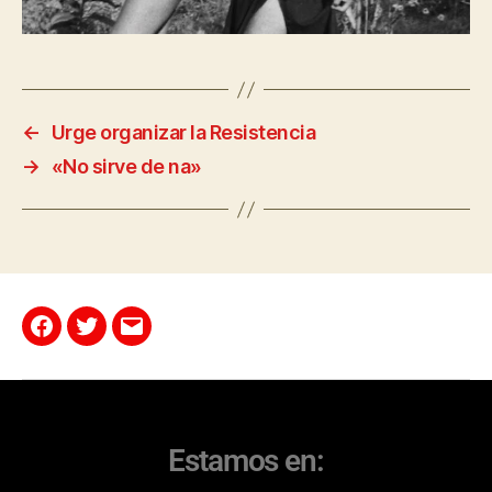
←
Urge organizar la Resistencia
→
«No sirve de na»
Estamos en: