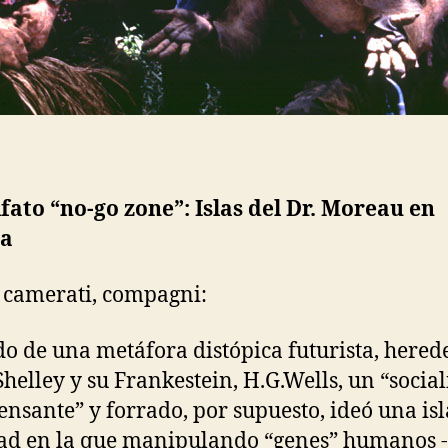
ifato “no-go zone”: Islas del Dr. Moreau en
a
 camerati, compagni:
o de una metáfora distópica futurista, hered
helley y su Frankestein, H.G.Wells, un “social
ensante” y forrado, por supuesto, ideó una isl
ad en la que manipulando “genes” humanos 