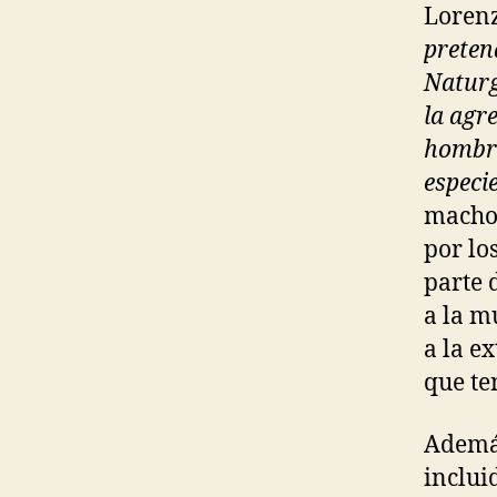
Lorenz
preten
Naturg
la agre
hombre
especie
machos
por lo
parte 
a la m
a la e
que te
Ademá
inclui