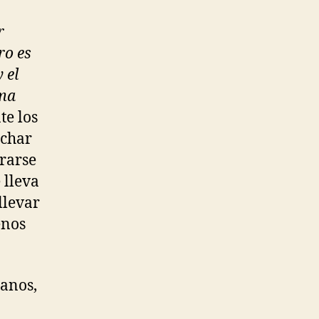
r
ro es
 el
sma
te los
uchar
rarse
 lleva
llevar
enos
anos,