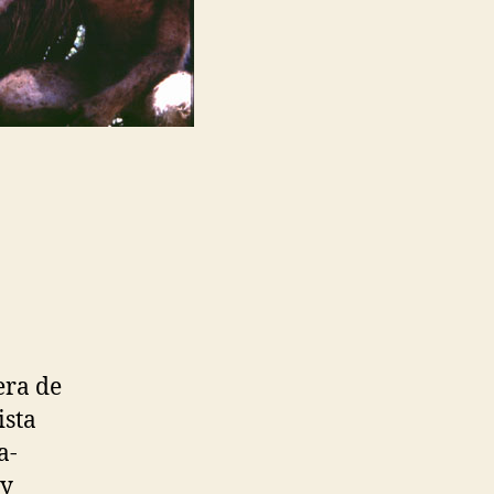
era de
ista
a-
-y