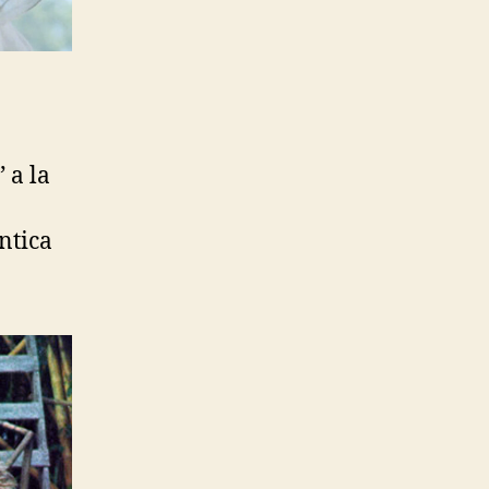
 a la
a
ntica