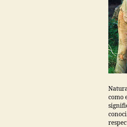
Natura
como e
signif
conoci
respec