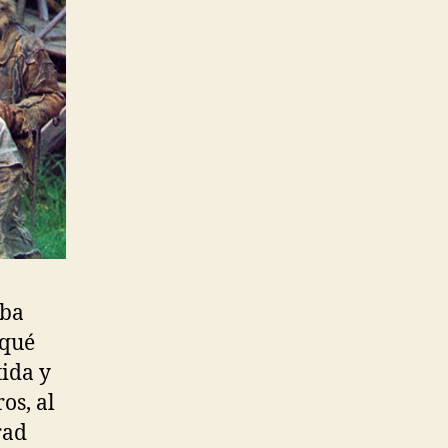
aba
 qué
tida y
os, al
rad