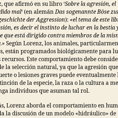
, que afirmó en su libro ‘
Sobre la agresión, el
dido mal
‘ (en alemán
Das sogenannte Böse zu
eschichte der Aggression
):
«el tema de este lib
sión, es decir el instinto de luchar en la bestia y
 que está dirigido contra miembros de la mi
.»
Según Lorenz, los animales, particularmen
, están programados biológicamente para l
s recursos. Este comportamiento debe conside
de la selección natural, ya que la agresión que
uerte o lesiones graves puede eventualmente 
xtinción de la especie, la raza o la cultura a m
nga individuos que asuman tal rol.
s, Lorenz aborda el comportamiento en hum
da la discusión de un modelo «hidráulico» de