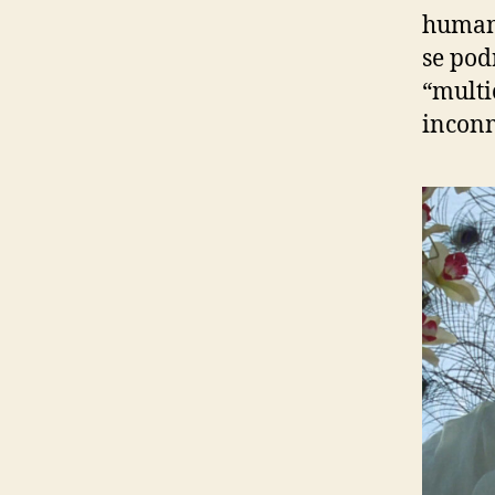
humane
se pod
“multic
inconm