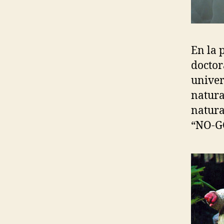
En la 
doctor
univer
natura
natura
“NO-G