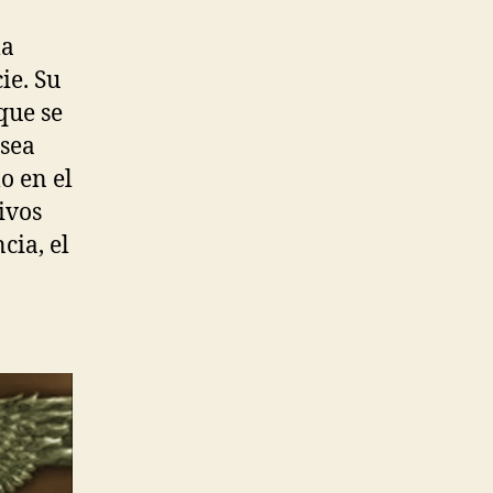
la
ie. Su
que se
 sea
o en el
ivos
cia, el