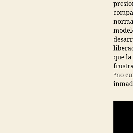
presio
compar
normal
modelo
desarr
libera
que la
frustra
“no cu
inmad