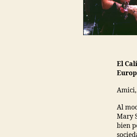
El Cal
Europ
Amici,
Al mod
Mary S
bien p
socied