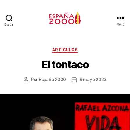
Buscar
Menú
ARTÍCULOS
El tontaco
Por
España 2000
8 mayo 2023