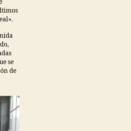
e
últimos
eal».
omida
do,
adas
ue se
ión de