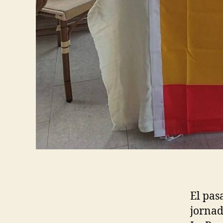
El pas
jornad