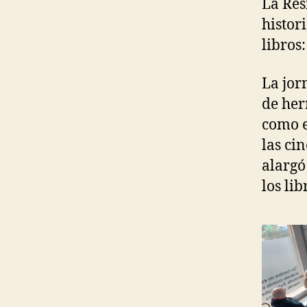
La Resi
histor
libros
La jor
de her
como e
las ci
alargó
los lib