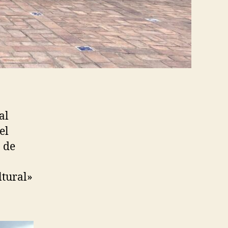
al
el
 de
ltural»