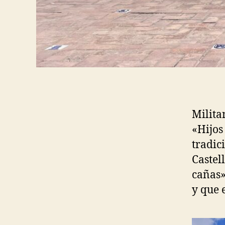
Milita
«Hijos
tradic
Castel
cañas»
y que 