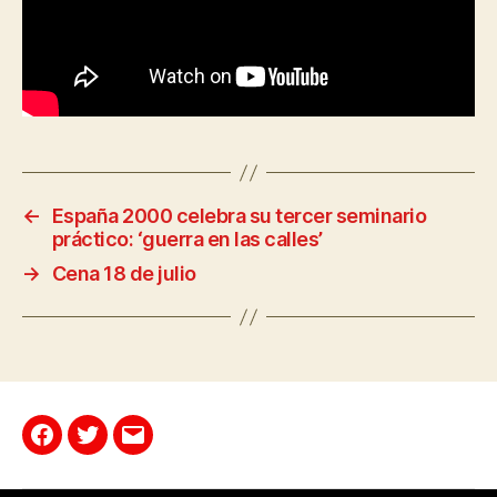
←
España 2000 celebra su tercer seminario
práctico: ‘guerra en las calles’
→
Cena 18 de julio