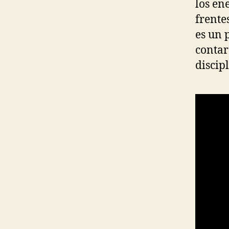
los en
frente
es un 
contar
discip