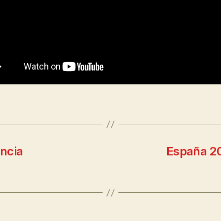
encia
España 20