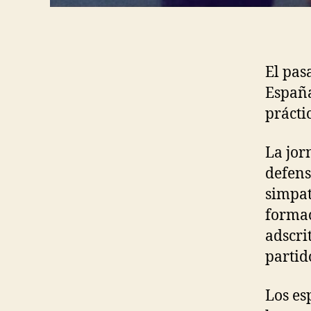
El pas
España
prácti
La jor
defens
simpat
formac
adscri
partid
Los es