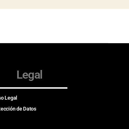
Legal
so Legal
tección de Datos