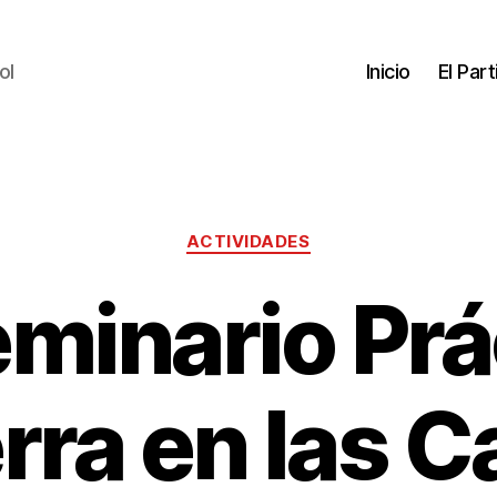
ol
Inicio
El Par
ACTIVIDADES
eminario Prá
ra en las C