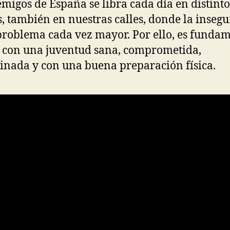
emigos de España se libra cada día en distinto
s, también en nuestras calles, donde la inseg
problema cada vez mayor. Por ello, es funda
 con una juventud sana, comprometida,
linada y con una buena preparación física.