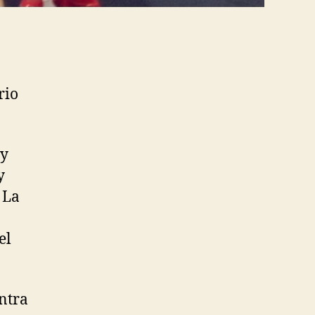
rio
 y
y
 La
el
ontra