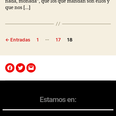
nada, monada”, que los que mandan son ellos y
que nos […]
…
←
Entradas
1
17
18
Estamos en: