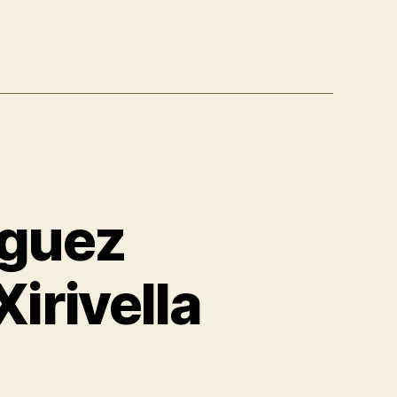
íguez
Xirivella