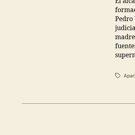
El alca
formac
Pedro 
judici
madre 
fuente
super
Apar