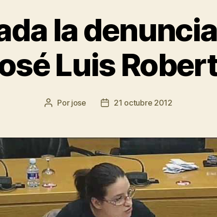
ada la denuncia
osé Luis Rober
Por
jose
21 octubre 2012