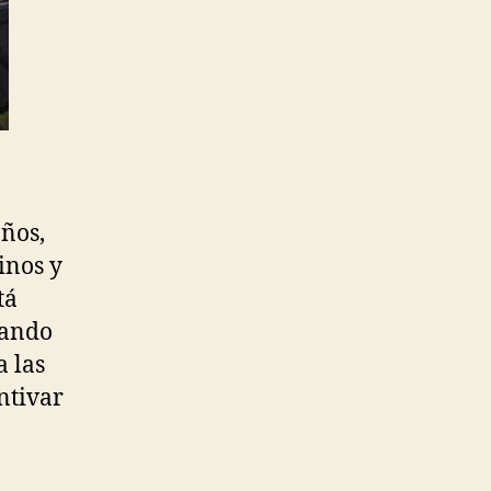
ños,
inos y
tá
zando
a las
ntivar