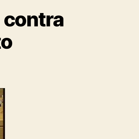
 contra
to