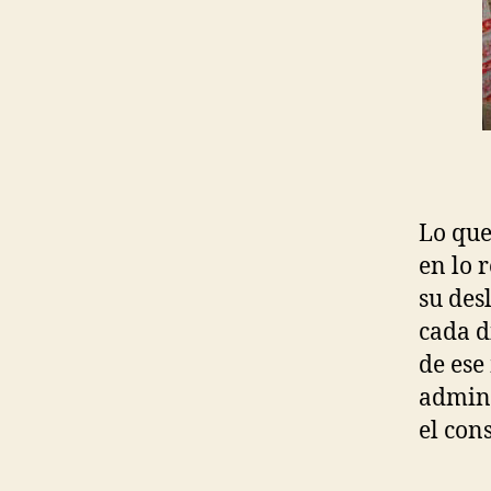
Lo que
en lo 
su des
cada d
de ese
admini
el con