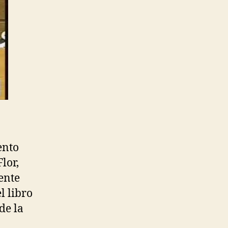
ento
lor,
ente
l libro
de la